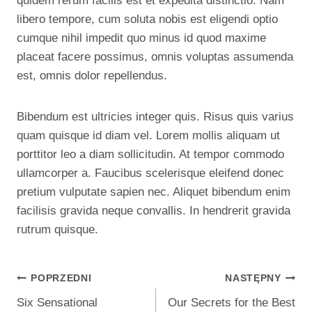
quidem rerum facilis est et expedita distinctio. Nam
libero tempore, cum soluta nobis est eligendi optio
cumque nihil impedit quo minus id quod maxime
placeat facere possimus, omnis voluptas assumenda
est, omnis dolor repellendus.
Bibendum est ultricies integer quis. Risus quis varius
quam quisque id diam vel. Lorem mollis aliquam ut
porttitor leo a diam sollicitudin. At tempor commodo
ullamcorper a. Faucibus scelerisque eleifend donec
pretium vulputate sapien nec. Aliquet bibendum enim
facilisis gravida neque convallis. In hendrerit gravida
rutrum quisque.
Nawigacja
POPRZEDNI
NASTĘPNY
Six Sensational
Our Secrets for the Best
Wpisu