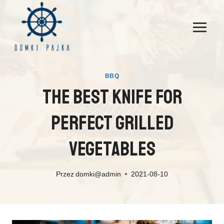
Przejdź
do
treści
BBQ
The Best Knife For
Perfect Grilled
Vegetables
Przez
domki@admin
2021-08-10