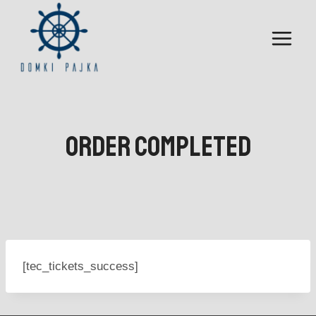
Przejdź
do
treści
Order Completed
[tec_tickets_success]