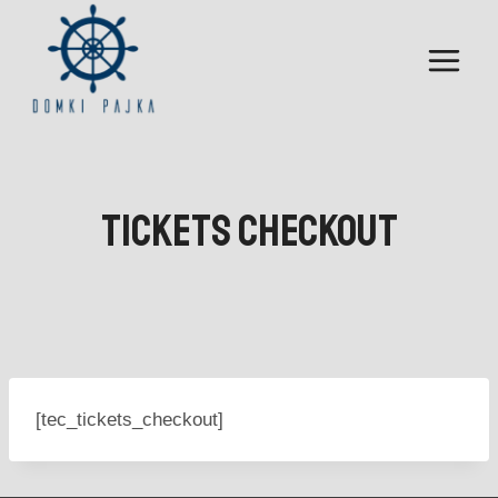
Przejdź
do
treści
Tickets Checkout
[tec_tickets_checkout]